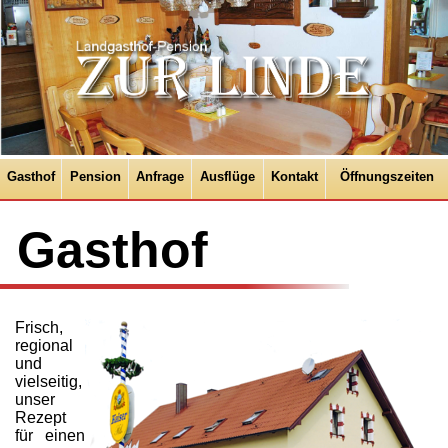
Gasthof
Pension
Anfrage
Ausflüge
Kontakt
Öffnungszeiten
Gasthof
Frisch,
regional
und
vielseitig,
unser
Rezept
für einen